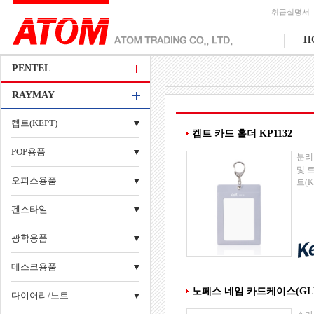
취급설명서
H
PENTEL
RAYMAY
켑트(KEPT)
켑트 카드 홀더 KP1132
POP용품
분리
및 
오피스용품
트(K
펜스타일
광학용품
데스크용품
노페스 네임 카드케이스(GLN
다이어리/노트