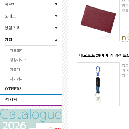
스마
파우치
명함
주름
노페스
헹켈 가위
기타
카드홀더
네오로프 화이버 키 라이트(
명함케이스
평소
키홀더
가 
리한
다이어리
OTHERS
ATOM