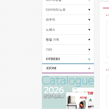
다이어리/노트
파우치
노페스
헹켈 가위
기타
OTHERS
ATOM