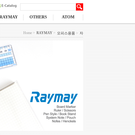
RAYMAY
OTHERS
ATOM
Home >
RAYMAY
>
오피스용품
>
자