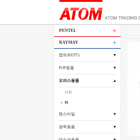
PENTEL
RAYMAY
켑트(KEPT)
POP용품
오피스용품
가위
자
펜스타일
광학용품
데스크용품