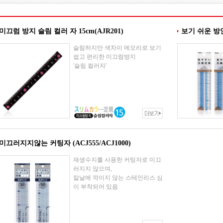
미끄럼 방지 슬림 컬러 자 15cm(AJR201)
보기 쉬운 방안자
슬림하지만 색차이 메모리로 보기
쉽고 편리한 미끄럼방지
'슬림 컬러자'
미끄러지지않는 커팅자 (ACJ555/ACJ1000)
재생수지를 사용한 커팅자로 미끄
러지지 않으며,
칼날에 깍이지 않는 스테인리스 심
이 부착되어 있음