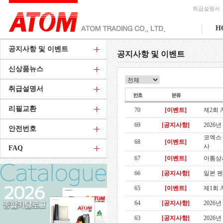
취급설명서
H
공지사항 및 이벤트
공지사항 및 이벤트
신상품뉴스
취급설명서
리필교환
70
[이벤트]
제2회 
69
[공지사항]
2026
안전번호
코엑스 
68
[이벤트]
사
FAQ
67
[이벤트]
아톰상사
66
[공지사항]
일본 펜
65
[이벤트]
제1회 A
64
[공지사항]
2026
63
[공지사항]
2026