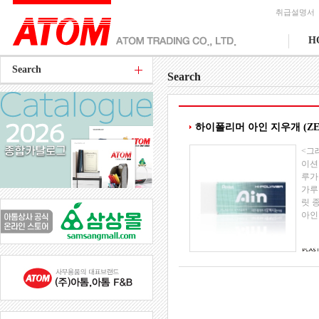
취급설명서
H
Search
Search
하이폴리머 아인 지우개 (ZE
<그
이션
루가
가루
릿 
아인