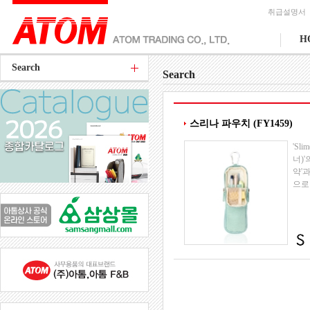
취급설명서
H
Search
Search
스리나 파우치 (FY1459)
'Sli
너)
약'
으로