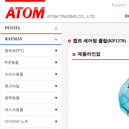
취급설명서
H
PENTEL
RAYMAY
켑트 셰어링 클립(KP1370)
켑트(KEPT)
제품라인업
POP용품
오피스용품
펜스타일
광학용품
데스크용품
다이어리/노트